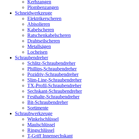
Kerbzangen
Plombenzangen
Schneidwerkzeuge
Elektrikerscheren
Abisolieren
Kabelscheren
Ratschenkabelscheren
Drahtseilscheren
Metallsägen
Locheisen
Schraubendreher
Schlitz-Schraubendreher
Phillips-Schraubendreher
Pozidriv-Schraubendreher
Slim-Line-Schraubendreher
TX-Profil-Schraubendreher
Sechskant-Schraubendreher
Festhalte-Schraubendreher
Bit-Schraubendreher
Sortimente
Schraubwerkzeuge
Winkelschlüssel
Maulschlüssel
Ringschlüssel
T-Griff Innensechskant