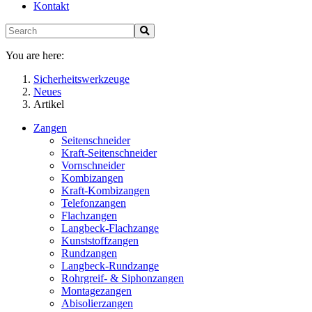
Kontakt
You are here:
Sicherheitswerkzeuge
Neues
Artikel
Zangen
Seitenschneider
Kraft-Seitenschneider
Vornschneider
Kombizangen
Kraft-Kombizangen
Telefonzangen
Flachzangen
Langbeck-Flachzange
Kunststoffzangen
Rundzangen
Langbeck-Rundzange
Rohrgreif- & Siphonzangen
Montagezangen
Abisolierzangen