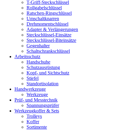
T-Griff-Steckschlüssel
Rollgabelschlüssel
Ratschen-Ringschlüssel
Umschaltknarren
Drehmomentschlüssel
Adapter & Verlängerungen
Steckschlüssel-Einsätze
Steckschlüssel-Biteinsätze
Gegenhalter
Schaltschrankschlüssel
Arbeitsschutz
Handschuhe
Schutzausrüstung
Kopf- und Sichtschutz
Stiefel
Standortisolation
Handwerkzeuge
Werkzeuge
Prüf- und Messtechnik
Spannungsprüfer
Werkzeugkoffer & Sets
Trolleys
Koffer
Sortimente