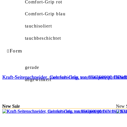
Comfort-Grip rot
Comfort-Grip blau
tauchisoliert
tauchbeschichtet
Form
gerade
Kraft-Seitenschneider, mehrschichtig tauchisoliert, phthalat
Kraft-Seitenschneider, Comfort-Grip, rot, IEC 60900
Kraft-Seitenschneider, Comfort-Grip, rot-transparent, DIN 
Kraft
abgewinkelt
New
New
New
Sale
Sale
Sale
New