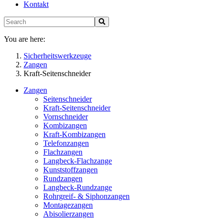
Kontakt
You are here:
Sicherheitswerkzeuge
Zangen
Kraft-Seitenschneider
Zangen
Seitenschneider
Kraft-Seitenschneider
Vornschneider
Kombizangen
Kraft-Kombizangen
Telefonzangen
Flachzangen
Langbeck-Flachzange
Kunststoffzangen
Rundzangen
Langbeck-Rundzange
Rohrgreif- & Siphonzangen
Montagezangen
Abisolierzangen