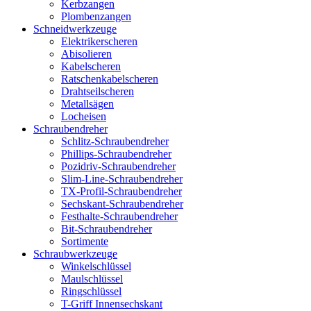
Kerbzangen
Plombenzangen
Schneidwerkzeuge
Elektrikerscheren
Abisolieren
Kabelscheren
Ratschenkabelscheren
Drahtseilscheren
Metallsägen
Locheisen
Schraubendreher
Schlitz-Schraubendreher
Phillips-Schraubendreher
Pozidriv-Schraubendreher
Slim-Line-Schraubendreher
TX-Profil-Schraubendreher
Sechskant-Schraubendreher
Festhalte-Schraubendreher
Bit-Schraubendreher
Sortimente
Schraubwerkzeuge
Winkelschlüssel
Maulschlüssel
Ringschlüssel
T-Griff Innensechskant