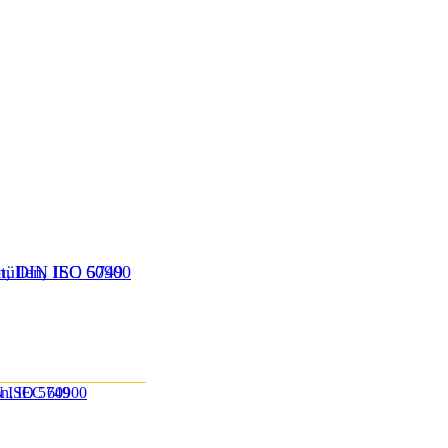
 rot, DIN ISO 5749
hüllen, IEC 60900