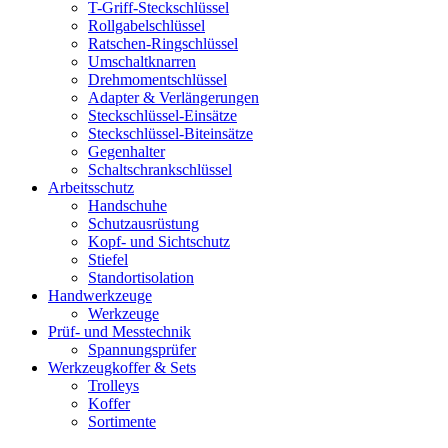
T-Griff-Steckschlüssel
Rollgabelschlüssel
Ratschen-Ringschlüssel
Umschaltknarren
Drehmomentschlüssel
Adapter & Verlängerungen
Steckschlüssel-Einsätze
Steckschlüssel-Biteinsätze
Gegenhalter
Schaltschrankschlüssel
Arbeitsschutz
Handschuhe
Schutzausrüstung
Kopf- und Sichtschutz
Stiefel
Standortisolation
Handwerkzeuge
Werkzeuge
Prüf- und Messtechnik
Spannungsprüfer
Werkzeugkoffer & Sets
Trolleys
Koffer
Sortimente