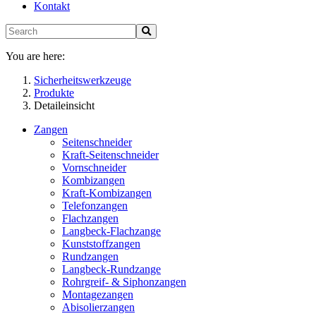
Kontakt
You are here:
Sicherheitswerkzeuge
Produkte
Detaileinsicht
Zangen
Seitenschneider
Kraft-Seitenschneider
Vornschneider
Kombizangen
Kraft-Kombizangen
Telefonzangen
Flachzangen
Langbeck-Flachzange
Kunststoffzangen
Rundzangen
Langbeck-Rundzange
Rohrgreif- & Siphonzangen
Montagezangen
Abisolierzangen