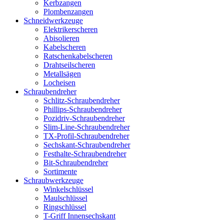
Kerbzangen
Plombenzangen
Schneidwerkzeuge
Elektrikerscheren
Abisolieren
Kabelscheren
Ratschenkabelscheren
Drahtseilscheren
Metallsägen
Locheisen
Schraubendreher
Schlitz-Schraubendreher
Phillips-Schraubendreher
Pozidriv-Schraubendreher
Slim-Line-Schraubendreher
TX-Profil-Schraubendreher
Sechskant-Schraubendreher
Festhalte-Schraubendreher
Bit-Schraubendreher
Sortimente
Schraubwerkzeuge
Winkelschlüssel
Maulschlüssel
Ringschlüssel
T-Griff Innensechskant