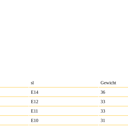
sl
Gewicht
E14
36
E12
33
E11
33
E10
31