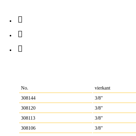
No.
vierkant
308144
3/8"
308120
3/8"
308113
3/8"
308106
3/8"