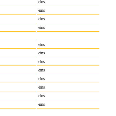
eins
eins
eins
eins
eins
eins
eins
eins
eins
eins
eins
eins