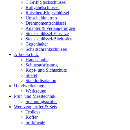
T-Griff-Steckschlüssel
Rollgabelschlüssel
Ratschen-Ringschlüssel
Umschaltknarren
Drehmomentschlüssel
Adapter & Verlängerungen
Steckschlüssel-Einsätze
Steckschlüssel-Biteinsätze
Gegenhalter
Schaltschrankschlüssel
Arbeitsschutz
Handschuhe
Schutzausrüstung
Kopf- und Sichtschutz
Stiefel
Standortisolation
Handwerkzeuge
Werkzeuge
Prüf- und Messtechnik
Spannungsprüfer
Werkzeugkoffer & Sets
Trolleys
Koffer
Sortimente