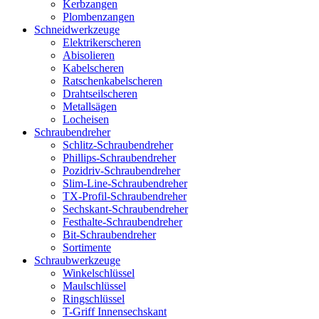
Kerbzangen
Plombenzangen
Schneidwerkzeuge
Elektrikerscheren
Abisolieren
Kabelscheren
Ratschenkabelscheren
Drahtseilscheren
Metallsägen
Locheisen
Schraubendreher
Schlitz-Schraubendreher
Phillips-Schraubendreher
Pozidriv-Schraubendreher
Slim-Line-Schraubendreher
TX-Profil-Schraubendreher
Sechskant-Schraubendreher
Festhalte-Schraubendreher
Bit-Schraubendreher
Sortimente
Schraubwerkzeuge
Winkelschlüssel
Maulschlüssel
Ringschlüssel
T-Griff Innensechskant