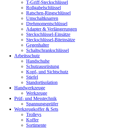
T-Griff-Steckschlüssel
Rollgabelschlüssel
Ratschen-Ringschlüssel
Umschaltknarren
Drehmomentschlüssel
Adapter & Verlängerungen
Steckschlüssel-Einsätze
Steckschlüssel-Biteinsätze
Gegenhalter
Schaltschrankschlüssel
Arbeitsschutz
Handschuhe
Schutzausrüstung
Kopf- und Sichtschutz
Stiefel
Standortisolation
Handwerkzeuge
Werkzeuge
Prüf- und Messtechnik
Spannungsprüfer
Werkzeugkoffer & Sets
Trolleys
Koffer
Sortimente