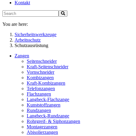
Kontakt
You are here:
Sicherheitswerkzeuge
Arbeitsschutz
Schutzausrüstung
Zangen
Seitenschneider
Kraft-Seitenschneider
Vornschneider
Kombizangen
Kraft-Kombizangen
Telefonzangen
Flachzangen
Langbeck-Flachzange
Kunststoffzangen
Rundzangen
Langbeck-Rundzange
Rohrgreif- & Siphonzangen
Montagezangen
Abisolierzangen