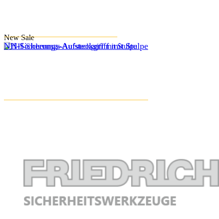
New
Sale
NH-Sicherungs-Aufsteckgriff mit Stulpe