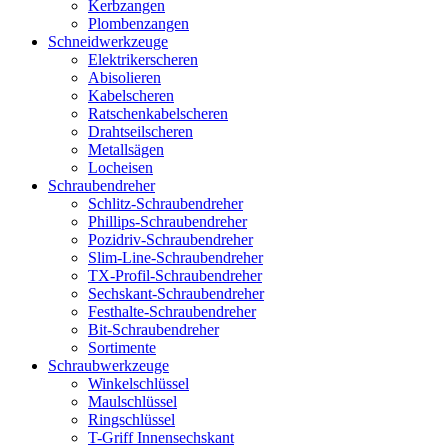
Kerbzangen
Plombenzangen
Schneidwerkzeuge
Elektrikerscheren
Abisolieren
Kabelscheren
Ratschenkabelscheren
Drahtseilscheren
Metallsägen
Locheisen
Schraubendreher
Schlitz-Schraubendreher
Phillips-Schraubendreher
Pozidriv-Schraubendreher
Slim-Line-Schraubendreher
TX-Profil-Schraubendreher
Sechskant-Schraubendreher
Festhalte-Schraubendreher
Bit-Schraubendreher
Sortimente
Schraubwerkzeuge
Winkelschlüssel
Maulschlüssel
Ringschlüssel
T-Griff Innensechskant