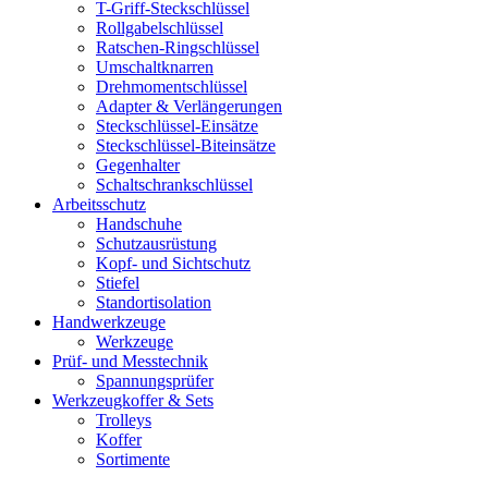
T-Griff-Steckschlüssel
Rollgabelschlüssel
Ratschen-Ringschlüssel
Umschaltknarren
Drehmomentschlüssel
Adapter & Verlängerungen
Steckschlüssel-Einsätze
Steckschlüssel-Biteinsätze
Gegenhalter
Schaltschrankschlüssel
Arbeitsschutz
Handschuhe
Schutzausrüstung
Kopf- und Sichtschutz
Stiefel
Standortisolation
Handwerkzeuge
Werkzeuge
Prüf- und Messtechnik
Spannungsprüfer
Werkzeugkoffer & Sets
Trolleys
Koffer
Sortimente