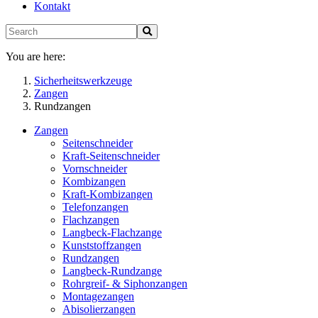
Kontakt
You are here:
Sicherheitswerkzeuge
Zangen
Rundzangen
Zangen
Seitenschneider
Kraft-Seitenschneider
Vornschneider
Kombizangen
Kraft-Kombizangen
Telefonzangen
Flachzangen
Langbeck-Flachzange
Kunststoffzangen
Rundzangen
Langbeck-Rundzange
Rohrgreif- & Siphonzangen
Montagezangen
Abisolierzangen