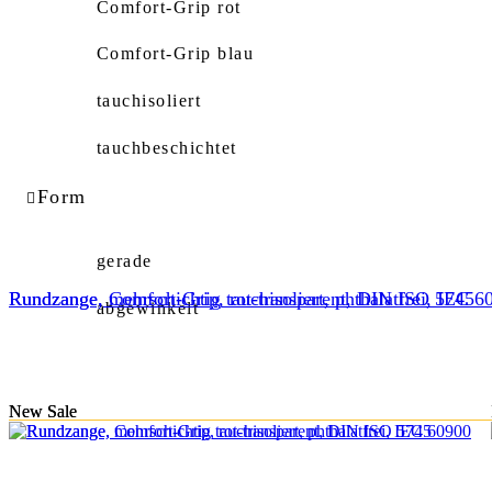
Comfort-Grip rot
Comfort-Grip blau
tauchisoliert
tauchbeschichtet
Form
gerade
Rundzange, mehrschichtig tauchisoliert, phthalatfrei, IEC 6
Rundzange, Comfort-Grip, rot-transparent, DIN ISO 5745
abgewinkelt
New
New
Sale
Sale