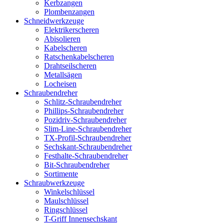
Kerbzangen
Plombenzangen
Schneidwerkzeuge
Elektrikerscheren
Abisolieren
Kabelscheren
Ratschenkabelscheren
Drahtseilscheren
Metallsägen
Locheisen
Schraubendreher
Schlitz-Schraubendreher
Phillips-Schraubendreher
Pozidriv-Schraubendreher
Slim-Line-Schraubendreher
TX-Profil-Schraubendreher
Sechskant-Schraubendreher
Festhalte-Schraubendreher
Bit-Schraubendreher
Sortimente
Schraubwerkzeuge
Winkelschlüssel
Maulschlüssel
Ringschlüssel
T-Griff Innensechskant