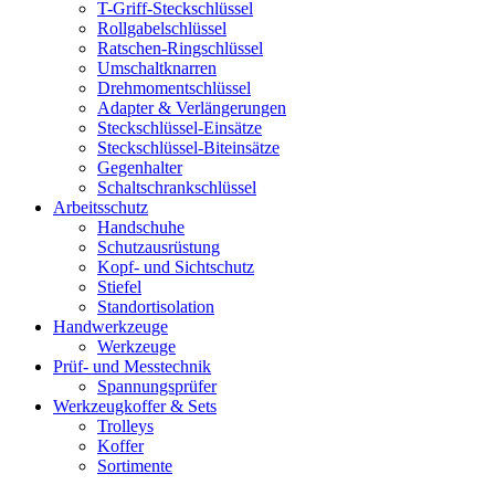
T-Griff-Steckschlüssel
Rollgabelschlüssel
Ratschen-Ringschlüssel
Umschaltknarren
Drehmomentschlüssel
Adapter & Verlängerungen
Steckschlüssel-Einsätze
Steckschlüssel-Biteinsätze
Gegenhalter
Schaltschrankschlüssel
Arbeitsschutz
Handschuhe
Schutzausrüstung
Kopf- und Sichtschutz
Stiefel
Standortisolation
Handwerkzeuge
Werkzeuge
Prüf- und Messtechnik
Spannungsprüfer
Werkzeugkoffer & Sets
Trolleys
Koffer
Sortimente