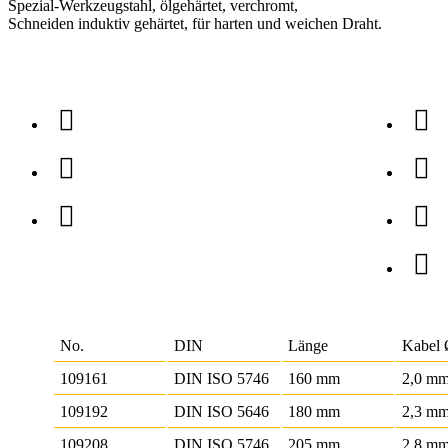
Spezial-Werkzeugstahl, ölgehärtet, verchromt,
Schneiden induktiv gehärtet, für harten und weichen Draht.
No.
DIN
Länge
Kabel
109161
DIN ISO 5746
160 mm
2,0 m
109192
DIN ISO 5646
180 mm
2,3 m
109208
DIN ISO 5746
205 mm
2,8 m