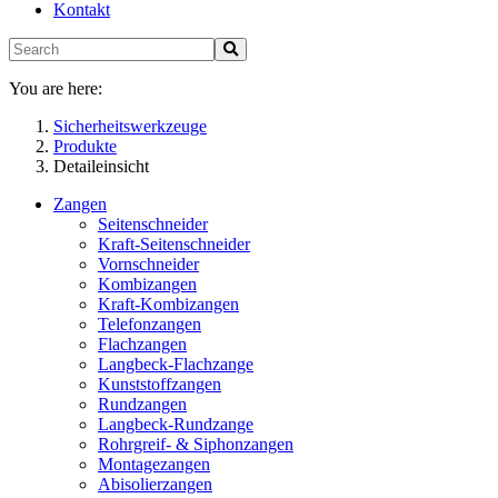
Kontakt
You are here:
Sicherheitswerkzeuge
Produkte
Detaileinsicht
Zangen
Seitenschneider
Kraft-Seitenschneider
Vornschneider
Kombizangen
Kraft-Kombizangen
Telefonzangen
Flachzangen
Langbeck-Flachzange
Kunststoffzangen
Rundzangen
Langbeck-Rundzange
Rohrgreif- & Siphonzangen
Montagezangen
Abisolierzangen