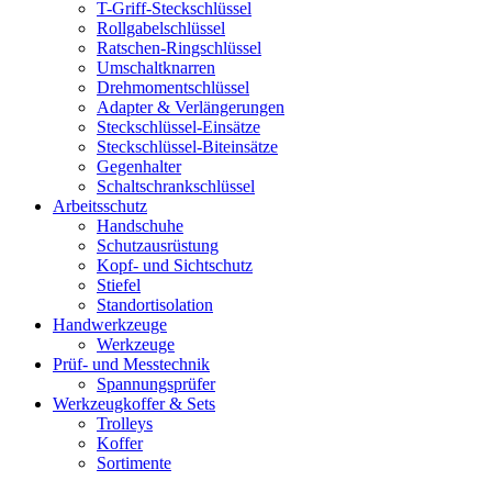
T-Griff-Steckschlüssel
Rollgabelschlüssel
Ratschen-Ringschlüssel
Umschaltknarren
Drehmomentschlüssel
Adapter & Verlängerungen
Steckschlüssel-Einsätze
Steckschlüssel-Biteinsätze
Gegenhalter
Schaltschrankschlüssel
Arbeitsschutz
Handschuhe
Schutzausrüstung
Kopf- und Sichtschutz
Stiefel
Standortisolation
Handwerkzeuge
Werkzeuge
Prüf- und Messtechnik
Spannungsprüfer
Werkzeugkoffer & Sets
Trolleys
Koffer
Sortimente