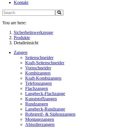
Kontakt
You are here:
Sicherheitswerkzeuge
Produkte
Detaileinsicht
Zangen
Seitenschneider
Kraft-Seitenschneider
Vornschneider
Kombizangen
Kraft-Kombizangen
Telefonzangen
Flachzangen
Langbeck-Flachzange
Kunststoffzangen
Rundzangen
Langbeck-Rundzange
Rohrgreif- & Siphonzangen
Montagezangen
Abisolierzangen