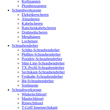
Kerbzangen
Plombenzangen
Schneidwerkzeuge
Elektrikerscheren
Abisolieren
Kabelscheren
Ratschenkabelscheren
Drahtseilscheren
Metallsägen
Locheisen
Schraubendreher
Schlitz-Schraubendreher
Phillips-Schraubendreher
Pozidriv-Schraubendreher
Slim-Line-Schraubendreher
TX-Profil-Schraubendreher
Sechskant-Schraubendreher
Festhalte-Schraubendreher
Bit-Schraubendreher
Sortimente
Schraubwerkzeuge
Winkelschlüssel
Maulschlüssel
Ringschlüssel
T-Griff Innensechskant