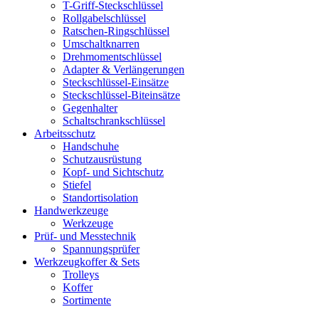
T-Griff-Steckschlüssel
Rollgabelschlüssel
Ratschen-Ringschlüssel
Umschaltknarren
Drehmomentschlüssel
Adapter & Verlängerungen
Steckschlüssel-Einsätze
Steckschlüssel-Biteinsätze
Gegenhalter
Schaltschrankschlüssel
Arbeitsschutz
Handschuhe
Schutzausrüstung
Kopf- und Sichtschutz
Stiefel
Standortisolation
Handwerkzeuge
Werkzeuge
Prüf- und Messtechnik
Spannungsprüfer
Werkzeugkoffer & Sets
Trolleys
Koffer
Sortimente