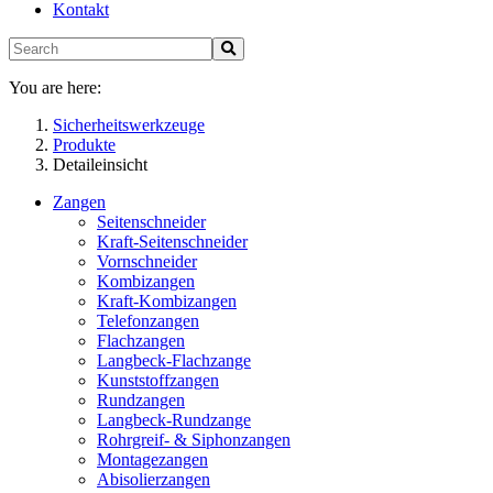
Kontakt
You are here:
Sicherheitswerkzeuge
Produkte
Detaileinsicht
Zangen
Seitenschneider
Kraft-Seitenschneider
Vornschneider
Kombizangen
Kraft-Kombizangen
Telefonzangen
Flachzangen
Langbeck-Flachzange
Kunststoffzangen
Rundzangen
Langbeck-Rundzange
Rohrgreif- & Siphonzangen
Montagezangen
Abisolierzangen