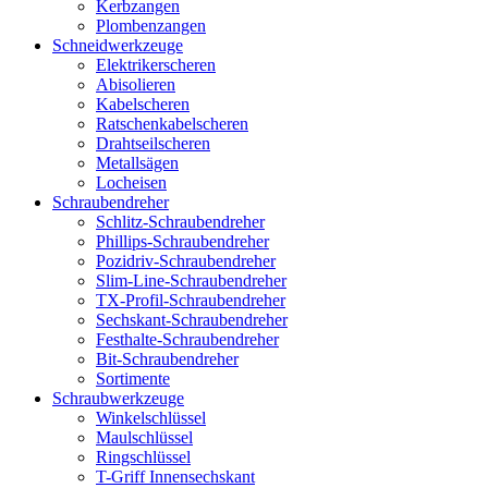
Kerbzangen
Plombenzangen
Schneidwerkzeuge
Elektrikerscheren
Abisolieren
Kabelscheren
Ratschenkabelscheren
Drahtseilscheren
Metallsägen
Locheisen
Schraubendreher
Schlitz-Schraubendreher
Phillips-Schraubendreher
Pozidriv-Schraubendreher
Slim-Line-Schraubendreher
TX-Profil-Schraubendreher
Sechskant-Schraubendreher
Festhalte-Schraubendreher
Bit-Schraubendreher
Sortimente
Schraubwerkzeuge
Winkelschlüssel
Maulschlüssel
Ringschlüssel
T-Griff Innensechskant