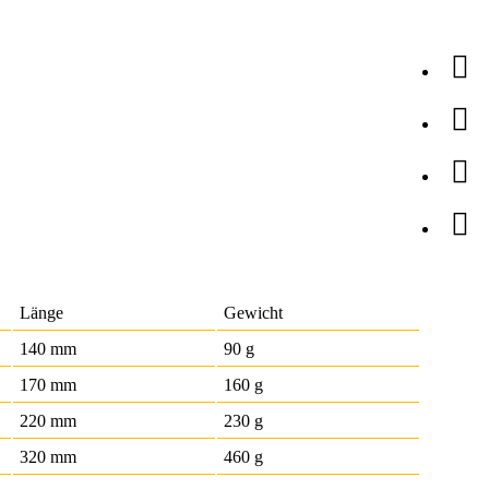
Länge
Gewicht
140 mm
90 g
170 mm
160 g
220 mm
230 g
320 mm
460 g