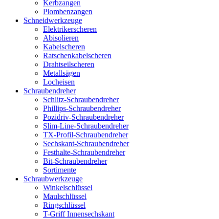
Kerbzangen
Plombenzangen
Schneidwerkzeuge
Elektrikerscheren
Abisolieren
Kabelscheren
Ratschenkabelscheren
Drahtseilscheren
Metallsägen
Locheisen
Schraubendreher
Schlitz-Schraubendreher
Phillips-Schraubendreher
Pozidriv-Schraubendreher
Slim-Line-Schraubendreher
TX-Profil-Schraubendreher
Sechskant-Schraubendreher
Festhalte-Schraubendreher
Bit-Schraubendreher
Sortimente
Schraubwerkzeuge
Winkelschlüssel
Maulschlüssel
Ringschlüssel
T-Griff Innensechskant