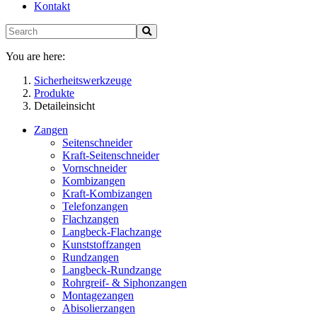
Kontakt
You are here:
Sicherheitswerkzeuge
Produkte
Detaileinsicht
Zangen
Seitenschneider
Kraft-Seitenschneider
Vornschneider
Kombizangen
Kraft-Kombizangen
Telefonzangen
Flachzangen
Langbeck-Flachzange
Kunststoffzangen
Rundzangen
Langbeck-Rundzange
Rohrgreif- & Siphonzangen
Montagezangen
Abisolierzangen