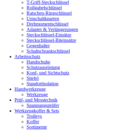
T-Griff-Steckschlüssel
Rollgabelschlüssel
Ratschen-Ringschlüssel
Umschaltknarren
Drehmomentschlüssel
Adapter & Verlängerungen
Steckschlüssel-Einsätze
Steckschlüssel-Biteinsätze
Gegenhalter
Schaltschrankschlüssel
Arbeitsschutz
Handschuhe
Schutzausrüstung
Kopf- und Sichtschutz
Stiefel
Standortisolation
Handwerkzeuge
Werkzeuge
Prüf- und Messtechnik
Spannungsprüfer
Werkzeugkoffer & Sets
Trolleys
Koffer
Sortimente