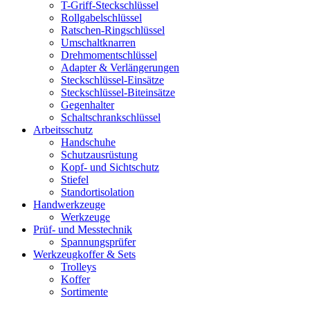
T-Griff-Steckschlüssel
Rollgabelschlüssel
Ratschen-Ringschlüssel
Umschaltknarren
Drehmomentschlüssel
Adapter & Verlängerungen
Steckschlüssel-Einsätze
Steckschlüssel-Biteinsätze
Gegenhalter
Schaltschrankschlüssel
Arbeitsschutz
Handschuhe
Schutzausrüstung
Kopf- und Sichtschutz
Stiefel
Standortisolation
Handwerkzeuge
Werkzeuge
Prüf- und Messtechnik
Spannungsprüfer
Werkzeugkoffer & Sets
Trolleys
Koffer
Sortimente