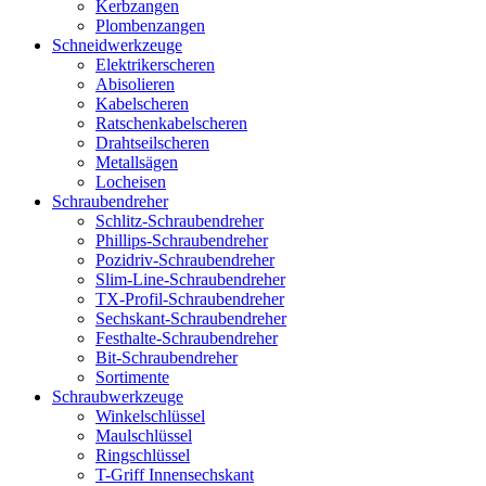
Kerbzangen
Plombenzangen
Schneidwerkzeuge
Elektrikerscheren
Abisolieren
Kabelscheren
Ratschenkabelscheren
Drahtseilscheren
Metallsägen
Locheisen
Schraubendreher
Schlitz-Schraubendreher
Phillips-Schraubendreher
Pozidriv-Schraubendreher
Slim-Line-Schraubendreher
TX-Profil-Schraubendreher
Sechskant-Schraubendreher
Festhalte-Schraubendreher
Bit-Schraubendreher
Sortimente
Schraubwerkzeuge
Winkelschlüssel
Maulschlüssel
Ringschlüssel
T-Griff Innensechskant