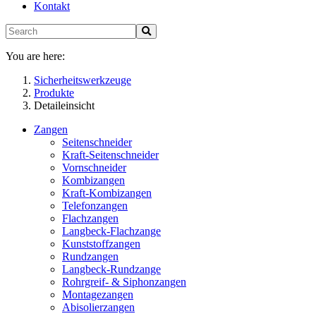
Kontakt
You are here:
Sicherheitswerkzeuge
Produkte
Detaileinsicht
Zangen
Seitenschneider
Kraft-Seitenschneider
Vornschneider
Kombizangen
Kraft-Kombizangen
Telefonzangen
Flachzangen
Langbeck-Flachzange
Kunststoffzangen
Rundzangen
Langbeck-Rundzange
Rohrgreif- & Siphonzangen
Montagezangen
Abisolierzangen