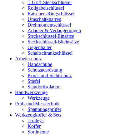
T-Griff-Steckschlüssel
Rollgabelschlüssel
Ratschen-Ringschlüssel
Umschaltknarren
Drehmomentschlüssel
Adapter & Verlängerungen
Steckschlüssel-Einsätze
Steckschlüssel-Biteinsätze
Gegenhalter
Schaltschrankschlüssel
Arbeitsschutz
Handschuhe
Schutzausrüstung
Kopf- und Sichtschutz
Stiefel
Standortisolation
Handwerkzeuge
Werkzeuge
Prüf- und Messtechnik
Spannungsprüfer
Werkzeugkoffer & Sets
Trolleys
Koffer
Sortimente