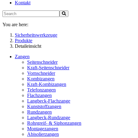
Kontakt
You are here:
Sicherheitswerkzeuge
Produkte
Detaileinsicht
Zangen
Seitenschneider
Kraft-Seitenschneider
Vornschneider
Kombizangen
Kraft-Kombizangen
Telefonzangen
Flachzangen
Langbeck-Flachzange
Kunststoffzangen
Rundzangen
Langbeck-Rundzange
Rohrgreif- & Siphonzangen
Montagezangen
Abisolierzangen