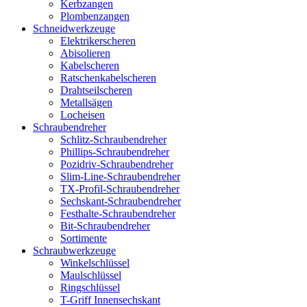
Kerbzangen
Plombenzangen
Schneidwerkzeuge
Elektrikerscheren
Abisolieren
Kabelscheren
Ratschenkabelscheren
Drahtseilscheren
Metallsägen
Locheisen
Schraubendreher
Schlitz-Schraubendreher
Phillips-Schraubendreher
Pozidriv-Schraubendreher
Slim-Line-Schraubendreher
TX-Profil-Schraubendreher
Sechskant-Schraubendreher
Festhalte-Schraubendreher
Bit-Schraubendreher
Sortimente
Schraubwerkzeuge
Winkelschlüssel
Maulschlüssel
Ringschlüssel
T-Griff Innensechskant