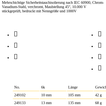
Mehrschichtige Sicherheitstauchisolierung nach IEC 60900, Chrom-
Vanadium-Stahl, verchromt, Maulstellung 45°, 10.000 V
stückgeprüft, bedruckt mit Nenngröße und 1000V
No.
6k
Länge
Gewic
249102
10 mm
105 mm
42 g
249133
13 mm
135 mm
68 g