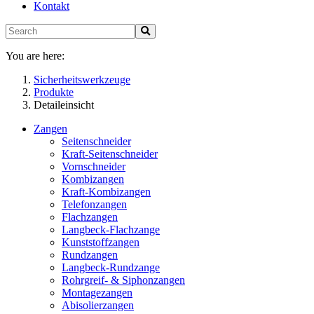
Kontakt
You are here:
Sicherheitswerkzeuge
Produkte
Detaileinsicht
Zangen
Seitenschneider
Kraft-Seitenschneider
Vornschneider
Kombizangen
Kraft-Kombizangen
Telefonzangen
Flachzangen
Langbeck-Flachzange
Kunststoffzangen
Rundzangen
Langbeck-Rundzange
Rohrgreif- & Siphonzangen
Montagezangen
Abisolierzangen