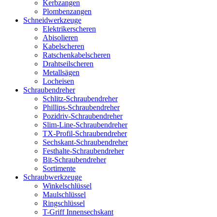
Kerbzangen
Plombenzangen
Schneidwerkzeuge
Elektrikerscheren
Abisolieren
Kabelscheren
Ratschenkabelscheren
Drahtseilscheren
Metallsägen
Locheisen
Schraubendreher
Schlitz-Schraubendreher
Phillips-Schraubendreher
Pozidriv-Schraubendreher
Slim-Line-Schraubendreher
TX-Profil-Schraubendreher
Sechskant-Schraubendreher
Festhalte-Schraubendreher
Bit-Schraubendreher
Sortimente
Schraubwerkzeuge
Winkelschlüssel
Maulschlüssel
Ringschlüssel
T-Griff Innensechskant