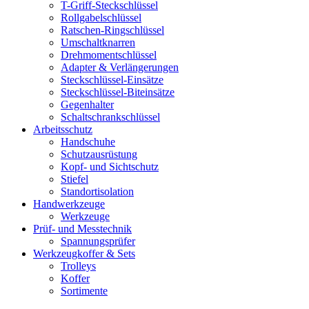
T-Griff-Steckschlüssel
Rollgabelschlüssel
Ratschen-Ringschlüssel
Umschaltknarren
Drehmomentschlüssel
Adapter & Verlängerungen
Steckschlüssel-Einsätze
Steckschlüssel-Biteinsätze
Gegenhalter
Schaltschrankschlüssel
Arbeitsschutz
Handschuhe
Schutzausrüstung
Kopf- und Sichtschutz
Stiefel
Standortisolation
Handwerkzeuge
Werkzeuge
Prüf- und Messtechnik
Spannungsprüfer
Werkzeugkoffer & Sets
Trolleys
Koffer
Sortimente