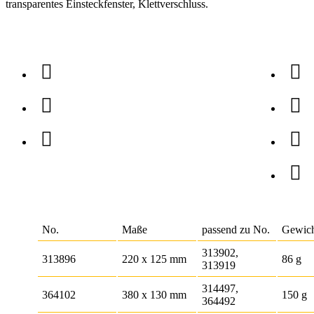
transparentes Einsteckfenster, Klettverschluss.
No.
Maße
passend zu No.
Gewic
313902,
313896
220 x 125 mm
86 g
313919
314497,
364102
380 x 130 mm
150 g
364492