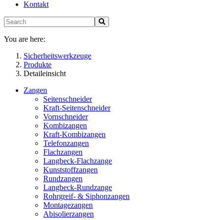
Kontakt
You are here:
Sicherheitswerkzeuge
Produkte
Detaileinsicht
Zangen
Seitenschneider
Kraft-Seitenschneider
Vornschneider
Kombizangen
Kraft-Kombizangen
Telefonzangen
Flachzangen
Langbeck-Flachzange
Kunststoffzangen
Rundzangen
Langbeck-Rundzange
Rohrgreif- & Siphonzangen
Montagezangen
Abisolierzangen