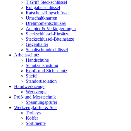
T-Griff-Steckschlüssel
Rollgabelschlüssel
Ratschen-Ringschlüssel
Umschaltknarren
Drehmomentschlüssel
Adapter & Verlängerungen
Steckschlüssel-Einsätze
Steckschlüssel-Biteinsätze
Gegenhalter
Schaltschrankschlüssel
Arbeitsschutz
Handschuhe
Schutzausrüstung
Kopf- und Sichtschutz
Stiefel
Standortisolation
Handwerkzeuge
Werkzeuge
Prüf- und Messtechnik
Spannungsprüfer
Werkzeugkoffer & Sets
Trolleys
Koffer
Sortimente