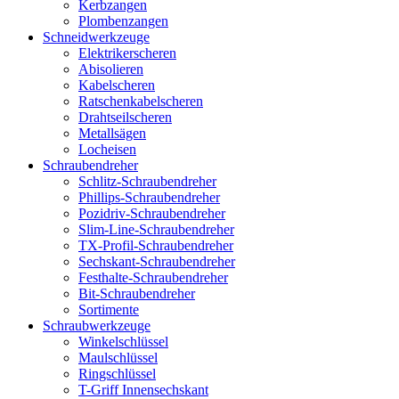
Kerbzangen
Plombenzangen
Schneidwerkzeuge
Elektrikerscheren
Abisolieren
Kabelscheren
Ratschenkabelscheren
Drahtseilscheren
Metallsägen
Locheisen
Schraubendreher
Schlitz-Schraubendreher
Phillips-Schraubendreher
Pozidriv-Schraubendreher
Slim-Line-Schraubendreher
TX-Profil-Schraubendreher
Sechskant-Schraubendreher
Festhalte-Schraubendreher
Bit-Schraubendreher
Sortimente
Schraubwerkzeuge
Winkelschlüssel
Maulschlüssel
Ringschlüssel
T-Griff Innensechskant