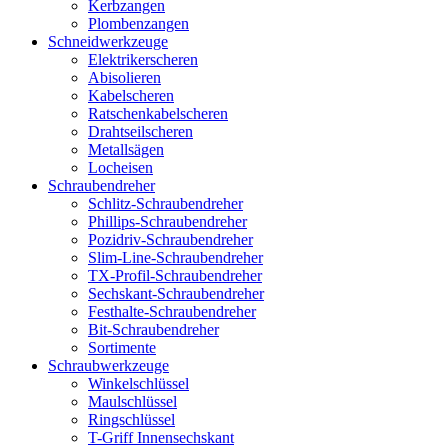
Kerbzangen
Plombenzangen
Schneidwerkzeuge
Elektrikerscheren
Abisolieren
Kabelscheren
Ratschenkabelscheren
Drahtseilscheren
Metallsägen
Locheisen
Schraubendreher
Schlitz-Schraubendreher
Phillips-Schraubendreher
Pozidriv-Schraubendreher
Slim-Line-Schraubendreher
TX-Profil-Schraubendreher
Sechskant-Schraubendreher
Festhalte-Schraubendreher
Bit-Schraubendreher
Sortimente
Schraubwerkzeuge
Winkelschlüssel
Maulschlüssel
Ringschlüssel
T-Griff Innensechskant