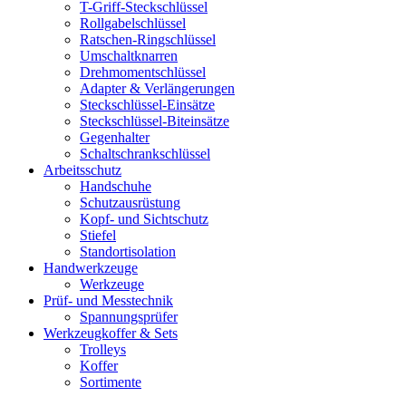
T-Griff-Steckschlüssel
Rollgabelschlüssel
Ratschen-Ringschlüssel
Umschaltknarren
Drehmomentschlüssel
Adapter & Verlängerungen
Steckschlüssel-Einsätze
Steckschlüssel-Biteinsätze
Gegenhalter
Schaltschrankschlüssel
Arbeitsschutz
Handschuhe
Schutzausrüstung
Kopf- und Sichtschutz
Stiefel
Standortisolation
Handwerkzeuge
Werkzeuge
Prüf- und Messtechnik
Spannungsprüfer
Werkzeugkoffer & Sets
Trolleys
Koffer
Sortimente