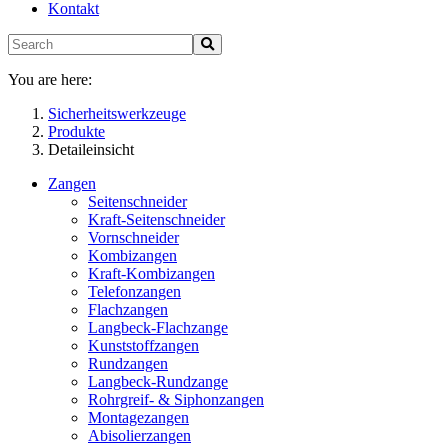
Kontakt
You are here:
Sicherheitswerkzeuge
Produkte
Detaileinsicht
Zangen
Seitenschneider
Kraft-Seitenschneider
Vornschneider
Kombizangen
Kraft-Kombizangen
Telefonzangen
Flachzangen
Langbeck-Flachzange
Kunststoffzangen
Rundzangen
Langbeck-Rundzange
Rohrgreif- & Siphonzangen
Montagezangen
Abisolierzangen