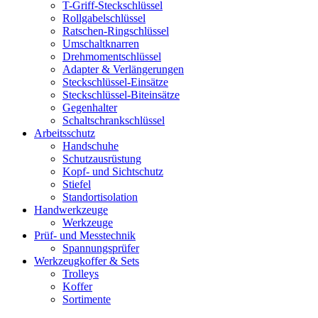
T-Griff-Steckschlüssel
Rollgabelschlüssel
Ratschen-Ringschlüssel
Umschaltknarren
Drehmomentschlüssel
Adapter & Verlängerungen
Steckschlüssel-Einsätze
Steckschlüssel-Biteinsätze
Gegenhalter
Schaltschrankschlüssel
Arbeitsschutz
Handschuhe
Schutzausrüstung
Kopf- und Sichtschutz
Stiefel
Standortisolation
Handwerkzeuge
Werkzeuge
Prüf- und Messtechnik
Spannungsprüfer
Werkzeugkoffer & Sets
Trolleys
Koffer
Sortimente