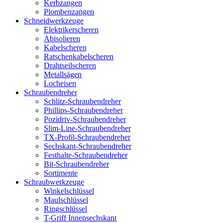
Kerbzangen
Plombenzangen
Schneidwerkzeuge
Elektrikerscheren
Abisolieren
Kabelscheren
Ratschenkabelscheren
Drahtseilscheren
Metallsägen
Locheisen
Schraubendreher
Schlitz-Schraubendreher
Phillips-Schraubendreher
Pozidriv-Schraubendreher
Slim-Line-Schraubendreher
TX-Profil-Schraubendreher
Sechskant-Schraubendreher
Festhalte-Schraubendreher
Bit-Schraubendreher
Sortimente
Schraubwerkzeuge
Winkelschlüssel
Maulschlüssel
Ringschlüssel
T-Griff Innensechskant