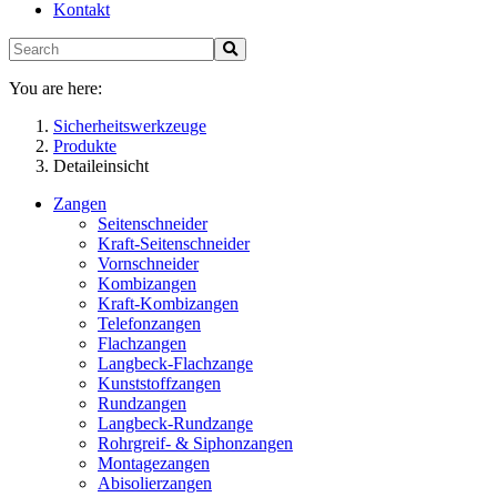
Kontakt
You are here:
Sicherheitswerkzeuge
Produkte
Detaileinsicht
Zangen
Seitenschneider
Kraft-Seitenschneider
Vornschneider
Kombizangen
Kraft-Kombizangen
Telefonzangen
Flachzangen
Langbeck-Flachzange
Kunststoffzangen
Rundzangen
Langbeck-Rundzange
Rohrgreif- & Siphonzangen
Montagezangen
Abisolierzangen