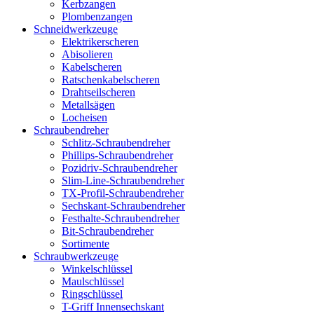
Kerbzangen
Plombenzangen
Schneidwerkzeuge
Elektrikerscheren
Abisolieren
Kabelscheren
Ratschenkabelscheren
Drahtseilscheren
Metallsägen
Locheisen
Schraubendreher
Schlitz-Schraubendreher
Phillips-Schraubendreher
Pozidriv-Schraubendreher
Slim-Line-Schraubendreher
TX-Profil-Schraubendreher
Sechskant-Schraubendreher
Festhalte-Schraubendreher
Bit-Schraubendreher
Sortimente
Schraubwerkzeuge
Winkelschlüssel
Maulschlüssel
Ringschlüssel
T-Griff Innensechskant