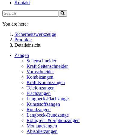
Kontakt
You are here:
Sicherheitswerkzeuge
Produkte
Detaileinsicht
Zangen
Seitenschneider
Kraft-Seitenschneider
Vornschneider
Kombizangen
Kraft-Kombizangen
Telefonzangen
Flachzangen
Langbeck-Flachzange
Kunststoffzangen
Rundzangen
Langbeck-Rundzange
Rohrgreif- & Siphonzangen
Montagezangen
Abisolierzangen