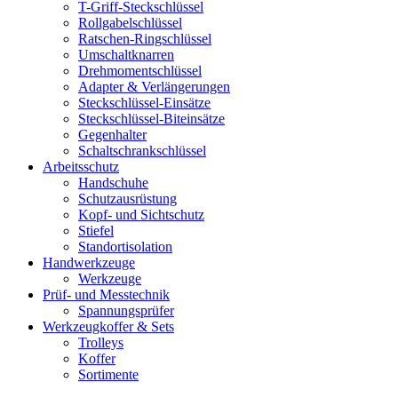
T-Griff-Steckschlüssel
Rollgabelschlüssel
Ratschen-Ringschlüssel
Umschaltknarren
Drehmomentschlüssel
Adapter & Verlängerungen
Steckschlüssel-Einsätze
Steckschlüssel-Biteinsätze
Gegenhalter
Schaltschrankschlüssel
Arbeitsschutz
Handschuhe
Schutzausrüstung
Kopf- und Sichtschutz
Stiefel
Standortisolation
Handwerkzeuge
Werkzeuge
Prüf- und Messtechnik
Spannungsprüfer
Werkzeugkoffer & Sets
Trolleys
Koffer
Sortimente