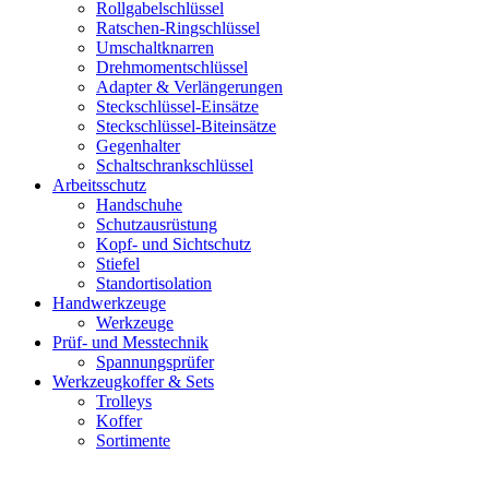
Rollgabelschlüssel
Ratschen-Ringschlüssel
Umschaltknarren
Drehmomentschlüssel
Adapter & Verlängerungen
Steckschlüssel-Einsätze
Steckschlüssel-Biteinsätze
Gegenhalter
Schaltschrankschlüssel
Arbeitsschutz
Handschuhe
Schutzausrüstung
Kopf- und Sichtschutz
Stiefel
Standortisolation
Handwerkzeuge
Werkzeuge
Prüf- und Messtechnik
Spannungsprüfer
Werkzeugkoffer & Sets
Trolleys
Koffer
Sortimente