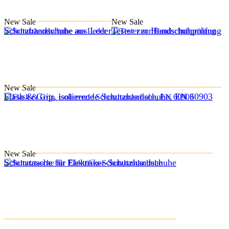
New
Sale
New
Sale
Schutzhandschuhe aus Leder
Tester zur Handschuhprüfung
New
Sale
Flash & Grip, isolierende Schutzhandschuhe, EN 60903
New
Sale
Schutztasche für Elektriker-Schutzhandschuhe