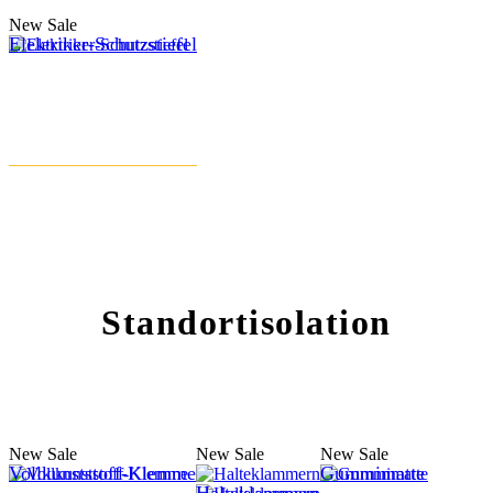
New
Sale
Elektriker-Schutzstiefel
Standortisolation
New
Sale
New
Sale
New
Sale
Vollkunststoff-Klemme
Gummimatte
Halteklammern