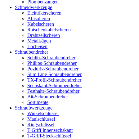
Plombenzangen
Schneidwerkzeuge
Elektrikerscheren
Abisolieren
Kabelscheren
Ratschenkabelscheren
Drahtseilscheren
Metallsägen
Locheisen
Schraubendreher
Schlitz-Schraubendreher
Phillips-Schraubendreher
Pozidriv-Schraubendreher
Slim-Line-Schraubendreher
TX-Profil-Schraubendreher
Sechskant-Schraubendreher
Festhalte-Schraubendreher
Bit-Schraubendreher
Sortimente
Schraubwerkzeuge
Winkelschlüssel
Maulschlüssel
Ringschlüssel
T-Griff Innensechskant
T-Griff-Steckschlüssel