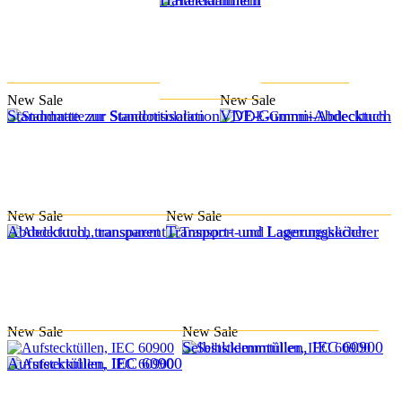
New
Sale
New
Sale
Standmatte zur Standortisolation
VDE-Gummi-Abdecktuch
New
Sale
New
Sale
Abdecktuch, transparent
Transport- und Lagerungsköcher
New
Sale
New
Sale
Selbstklemmtüllen, IEC 60900
Aufstecktüllen, IEC 60900