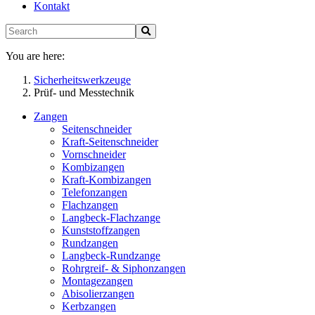
Kontakt
You are here:
Sicherheitswerkzeuge
Prüf- und Messtechnik
Zangen
Seitenschneider
Kraft-Seitenschneider
Vornschneider
Kombizangen
Kraft-Kombizangen
Telefonzangen
Flachzangen
Langbeck-Flachzange
Kunststoffzangen
Rundzangen
Langbeck-Rundzange
Rohrgreif- & Siphonzangen
Montagezangen
Abisolierzangen
Kerbzangen