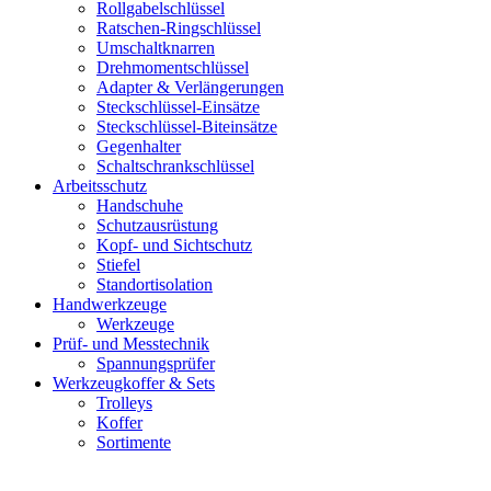
Rollgabelschlüssel
Ratschen-Ringschlüssel
Umschaltknarren
Drehmomentschlüssel
Adapter & Verlängerungen
Steckschlüssel-Einsätze
Steckschlüssel-Biteinsätze
Gegenhalter
Schaltschrankschlüssel
Arbeitsschutz
Handschuhe
Schutzausrüstung
Kopf- und Sichtschutz
Stiefel
Standortisolation
Handwerkzeuge
Werkzeuge
Prüf- und Messtechnik
Spannungsprüfer
Werkzeugkoffer & Sets
Trolleys
Koffer
Sortimente