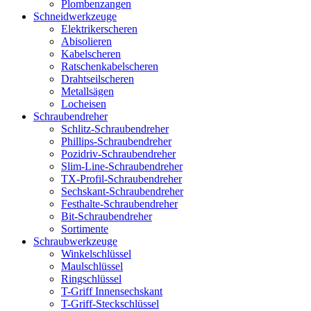
Plombenzangen
Schneidwerkzeuge
Elektrikerscheren
Abisolieren
Kabelscheren
Ratschenkabelscheren
Drahtseilscheren
Metallsägen
Locheisen
Schraubendreher
Schlitz-Schraubendreher
Phillips-Schraubendreher
Pozidriv-Schraubendreher
Slim-Line-Schraubendreher
TX-Profil-Schraubendreher
Sechskant-Schraubendreher
Festhalte-Schraubendreher
Bit-Schraubendreher
Sortimente
Schraubwerkzeuge
Winkelschlüssel
Maulschlüssel
Ringschlüssel
T-Griff Innensechskant
T-Griff-Steckschlüssel