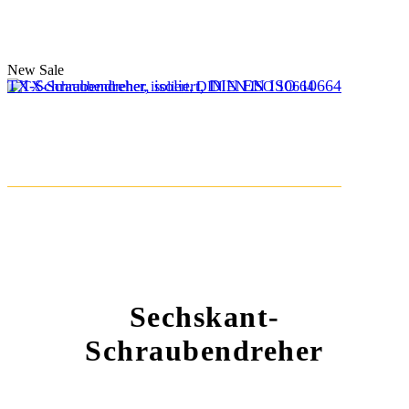
New
Sale
TX-Schraubendreher, isoliert, DIN EN ISO 10664
Sechskant-
Schraubendreher