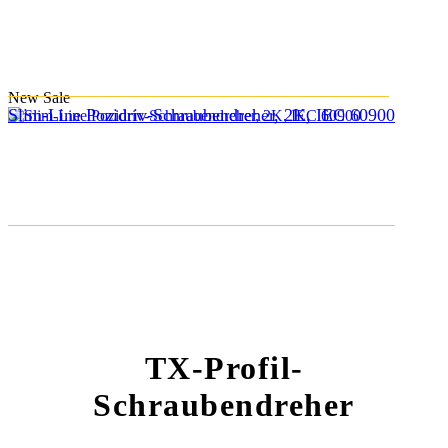
New
Sale
Slim-Line Pozidriv-Schraubendreher, 2K, IEC 60900
TX-Profil-
Schraubendreher