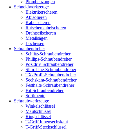
Plombenzangen
Schneidwerkzeuge
Elektrikerscheren
Abisolieren
Kabelscheren
Ratschenkabelscheren
Drahtseilscheren
Metallsägen
Locheisen
Schraubendreher
Schlitz-Schraubendreher
Phillips-Schraubendreher
Pozidriv-Schraubendreher
Slim-Line-Schraubendreher
TX-Profil-Schraubendreher
Sechskant-Schraubendreher
Festhalte-Schraubendreher
Bit-Schraubendreher
Sortimente
Schraubwerkzeuge
Winkelschlüssel
Maulschlüssel
Ringschlüssel
T-Griff Innensechskant
T-Griff-Steckschlüssel