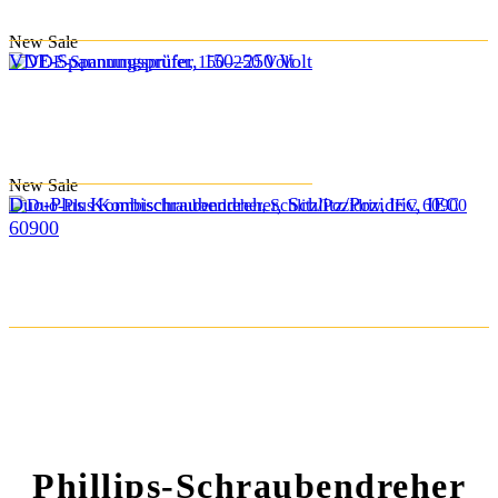
New
Sale
VDE-Spannungsprüfer, 150–250 Volt
New
Sale
Duo-Plus Kombischraubendreher, Schlitz/Pozidriv, IEC
60900
Phillips-Schraubendreher