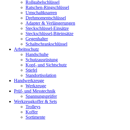
Rollgabelschlüssel
Ratschen-Ringschlüssel
Umschaltknarren
Drehmomentschlüssel
Adapter & Verlängerungen
Steckschlüssel-Einsätze
Steckschlüssel-Biteinsätze
Gegenhalter
Schaltschrankschlüssel
Arbeitsschutz
Handschuhe
Schutzausrüstung
Kopf- und Sichtschutz
Stiefel
Standortisolation
Handwerkzeuge
Werkzeuge
Prüf- und Messtechnik
Spannungsprüfer
Werkzeugkoffer & Sets
Trolleys
Koffer
Sortimente