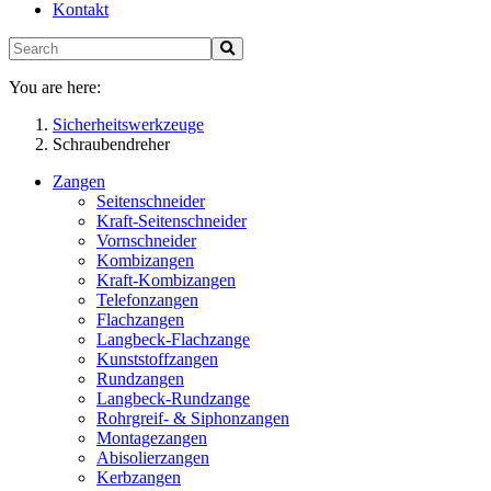
Kontakt
You are here:
Sicherheitswerkzeuge
Schraubendreher
Zangen
Seitenschneider
Kraft-Seitenschneider
Vornschneider
Kombizangen
Kraft-Kombizangen
Telefonzangen
Flachzangen
Langbeck-Flachzange
Kunststoffzangen
Rundzangen
Langbeck-Rundzange
Rohrgreif- & Siphonzangen
Montagezangen
Abisolierzangen
Kerbzangen