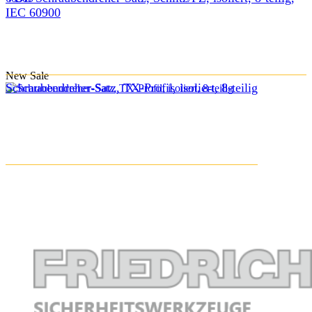
IEC 60900
New
Sale
Schraubendreher-Satz, TX-Profil, isoliert, 8-teilig