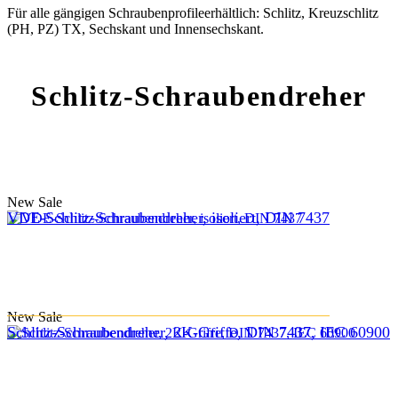
Für alle gängigen Schraubenprofileerhältlich: Schlitz, Kreuzschlitz
(PH, PZ) TX, Sechskant und Innensechskant.
Schlitz-Schraubendreher
New
Sale
VDE-Schlitz-Schraubendreher, isoliert, DIN 7437
New
Sale
Schlitz-Schraubendreher, 2K-Griffe, DIN 7437, IEC 60900