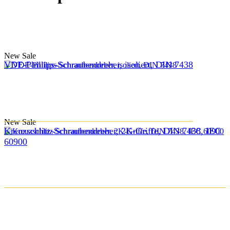
New
Sale
VDE-Phillips-Schraubendreher, isoliert, DIN 7438
New
Sale
Kreuzschlitz-Schraubendreher, 2K-Griffe, DIN 7438, IEC
60900