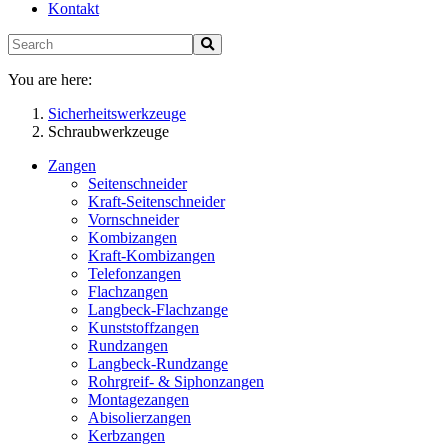
Kontakt
You are here:
Sicherheitswerkzeuge
Schraubwerkzeuge
Zangen
Seitenschneider
Kraft-Seitenschneider
Vornschneider
Kombizangen
Kraft-Kombizangen
Telefonzangen
Flachzangen
Langbeck-Flachzange
Kunststoffzangen
Rundzangen
Langbeck-Rundzange
Rohrgreif- & Siphonzangen
Montagezangen
Abisolierzangen
Kerbzangen