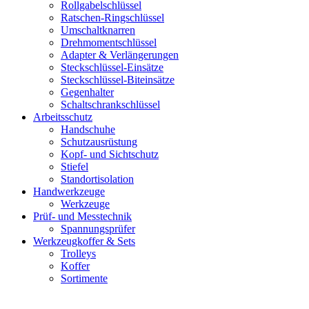
Rollgabelschlüssel
Ratschen-Ringschlüssel
Umschaltknarren
Drehmomentschlüssel
Adapter & Verlängerungen
Steckschlüssel-Einsätze
Steckschlüssel-Biteinsätze
Gegenhalter
Schaltschrankschlüssel
Arbeitsschutz
Handschuhe
Schutzausrüstung
Kopf- und Sichtschutz
Stiefel
Standortisolation
Handwerkzeuge
Werkzeuge
Prüf- und Messtechnik
Spannungsprüfer
Werkzeugkoffer & Sets
Trolleys
Koffer
Sortimente