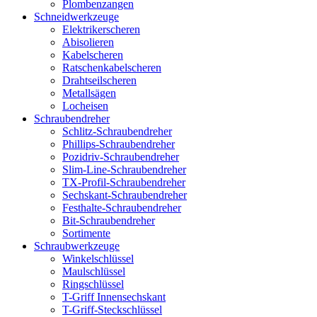
Plombenzangen
Schneidwerkzeuge
Elektrikerscheren
Abisolieren
Kabelscheren
Ratschenkabelscheren
Drahtseilscheren
Metallsägen
Locheisen
Schraubendreher
Schlitz-Schraubendreher
Phillips-Schraubendreher
Pozidriv-Schraubendreher
Slim-Line-Schraubendreher
TX-Profil-Schraubendreher
Sechskant-Schraubendreher
Festhalte-Schraubendreher
Bit-Schraubendreher
Sortimente
Schraubwerkzeuge
Winkelschlüssel
Maulschlüssel
Ringschlüssel
T-Griff Innensechskant
T-Griff-Steckschlüssel