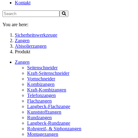
Kontakt
You are here:
Sicherheitswerkzeuge
Zangen
Abisolierzangen
Produkt
Zangen
Seitenschneider
Kraft-Seitenschneider
Vornschneider
Kombizangen
Kraft-Kombizangen
Telefonzangen
Flachzangen
Langbeck-Flachzange
Kunststoffzangen
Rundzangen
Langbeck-Rundzange
Rohrgreif- & Siphonzangen
Montagezangen