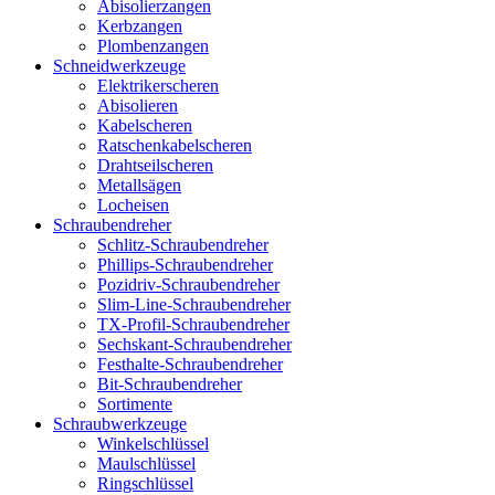
Abisolierzangen
Kerbzangen
Plombenzangen
Schneidwerkzeuge
Elektrikerscheren
Abisolieren
Kabelscheren
Ratschenkabelscheren
Drahtseilscheren
Metallsägen
Locheisen
Schraubendreher
Schlitz-Schraubendreher
Phillips-Schraubendreher
Pozidriv-Schraubendreher
Slim-Line-Schraubendreher
TX-Profil-Schraubendreher
Sechskant-Schraubendreher
Festhalte-Schraubendreher
Bit-Schraubendreher
Sortimente
Schraubwerkzeuge
Winkelschlüssel
Maulschlüssel
Ringschlüssel