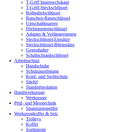
T-Griff Innensechskant
T-Griff-Steckschlüssel
Rollgabelschlüssel
Ratschen-Ringschlüssel
Umschaltknarren
Drehmomentschlüssel
Adapter & Verlängerungen
Steckschlüssel-Einsätze
Steckschlüssel-Biteinsätze
Gegenhalter
Schaltschrankschlüssel
Arbeitsschutz
Handschuhe
Schutzausrüstung
Kopf- und Sichtschutz
Stiefel
Standortisolation
Handwerkzeuge
Werkzeuge
Prüf- und Messtechnik
Spannungsprüfer
Werkzeugkoffer & Sets
Trolleys
Koffer
Sortimente