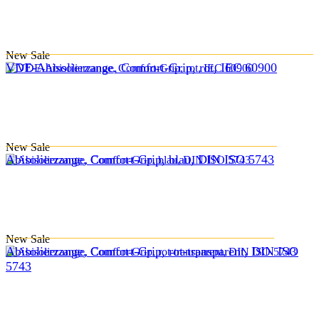
New
Sale
VDE-Abisolierzange, Comfort-Grip, rot, IEC 60900
New
Sale
Abisolierzange, Comfort-Grip, blau, DIN ISO 5743
New
Sale
Abisolierzange, Comfort-Grip, rot-transparent, DIN ISO
5743