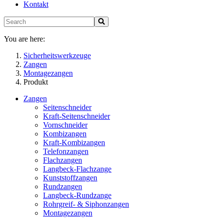
Kontakt
You are here:
Sicherheitswerkzeuge
Zangen
Montagezangen
Produkt
Zangen
Seitenschneider
Kraft-Seitenschneider
Vornschneider
Kombizangen
Kraft-Kombizangen
Telefonzangen
Flachzangen
Langbeck-Flachzange
Kunststoffzangen
Rundzangen
Langbeck-Rundzange
Rohrgreif- & Siphonzangen
Montagezangen