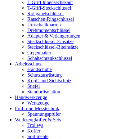
T-Griff Innensechskant
T-Griff-Steckschlüssel
Rollgabelschlüssel
Ratschen-Ringschlüssel
Umschaltknarren
Drehmomentschlüssel
Adapter & Verlängerungen
Steckschlüssel-Einsätze
Steckschlüssel-Biteinsätze
Gegenhalter
Schaltschrankschlüssel
Arbeitsschutz
Handschuhe
Schutzausrüstung
Kopf- und Sichtschutz
Stiefel
Standortisolation
Handwerkzeuge
Werkzeuge
Prüf- und Messtechnik
Spannungsprüfer
Werkzeugkoffer & Sets
Trolleys
Koffer
Sortimente