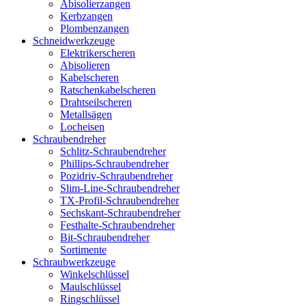
Abisolierzangen
Kerbzangen
Plombenzangen
Schneidwerkzeuge
Elektrikerscheren
Abisolieren
Kabelscheren
Ratschenkabelscheren
Drahtseilscheren
Metallsägen
Locheisen
Schraubendreher
Schlitz-Schraubendreher
Phillips-Schraubendreher
Pozidriv-Schraubendreher
Slim-Line-Schraubendreher
TX-Profil-Schraubendreher
Sechskant-Schraubendreher
Festhalte-Schraubendreher
Bit-Schraubendreher
Sortimente
Schraubwerkzeuge
Winkelschlüssel
Maulschlüssel
Ringschlüssel