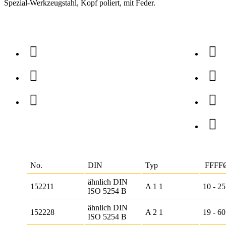
Spezial-Werkzeugstahl, Kopf poliert, mit Feder.
No.
DIN
Typ
FFFF
ähnlich DIN
152211
A 1 1
10 - 2
ISO 5254 B
ähnlich DIN
152228
A 2 1
19 - 6
ISO 5254 B