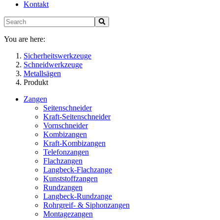
Kontakt
You are here:
Sicherheitswerkzeuge
Schneidwerkzeuge
Metallsägen
Produkt
Zangen
Seitenschneider
Kraft-Seitenschneider
Vornschneider
Kombizangen
Kraft-Kombizangen
Telefonzangen
Flachzangen
Langbeck-Flachzange
Kunststoffzangen
Rundzangen
Langbeck-Rundzange
Rohrgreif- & Siphonzangen
Montagezangen