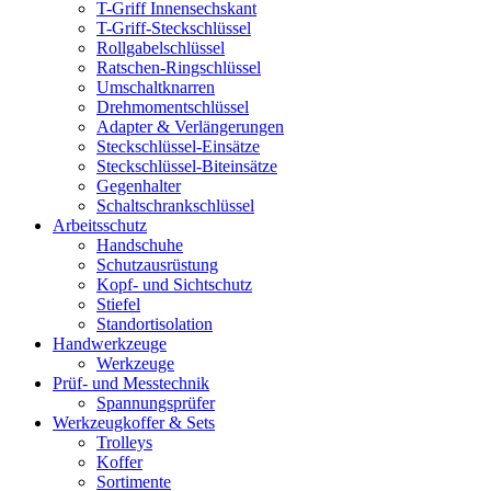
T-Griff Innensechskant
T-Griff-Steckschlüssel
Rollgabelschlüssel
Ratschen-Ringschlüssel
Umschaltknarren
Drehmomentschlüssel
Adapter & Verlängerungen
Steckschlüssel-Einsätze
Steckschlüssel-Biteinsätze
Gegenhalter
Schaltschrankschlüssel
Arbeitsschutz
Handschuhe
Schutzausrüstung
Kopf- und Sichtschutz
Stiefel
Standortisolation
Handwerkzeuge
Werkzeuge
Prüf- und Messtechnik
Spannungsprüfer
Werkzeugkoffer & Sets
Trolleys
Koffer
Sortimente