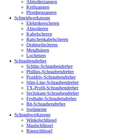
Abisolierzangen
Kerbzangen
Plombenzangen
Schneidwerkzeuge
Elektrikerscheren
Abisolieren
Kabelscheren
Ratschenkabelscheren
Drahtseilscheren
Metallsägen
Locheisen
Schraubendreher
Schlitz-Schraubendreher
Phillips-Schraubendreher
Pozidriv-Schraubendreher
Slim-Line-Schraubendreher
TX-Profil-Schraubendreher
Sechskant-Schraubendreher
Festhalte-Schraubendreher
Bit-Schraubendreher
Sortimente
Schraubwerkzeuge
Winkelschlüssel
Maulschlüssel
Ringschlüssel