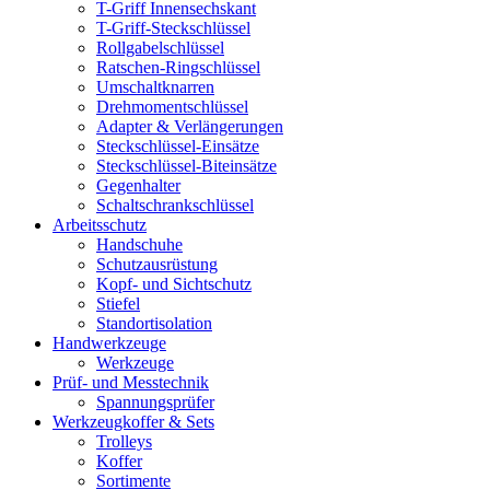
T-Griff Innensechskant
T-Griff-Steckschlüssel
Rollgabelschlüssel
Ratschen-Ringschlüssel
Umschaltknarren
Drehmomentschlüssel
Adapter & Verlängerungen
Steckschlüssel-Einsätze
Steckschlüssel-Biteinsätze
Gegenhalter
Schaltschrankschlüssel
Arbeitsschutz
Handschuhe
Schutzausrüstung
Kopf- und Sichtschutz
Stiefel
Standortisolation
Handwerkzeuge
Werkzeuge
Prüf- und Messtechnik
Spannungsprüfer
Werkzeugkoffer & Sets
Trolleys
Koffer
Sortimente