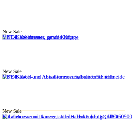
New
Sale
VDE-Kabelmesser, gerade Klinge
New
Sale
VDE-Kabel- und Abisoliermesser, halbrunde Schneide
New
Sale
Kabelmesser mit kurzer, stabiler Hakenklinge, IEC 60900