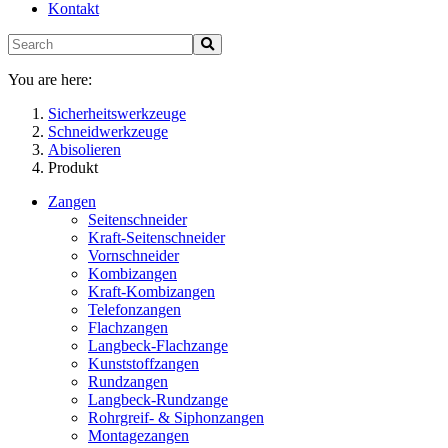
Kontakt
You are here:
Sicherheitswerkzeuge
Schneidwerkzeuge
Abisolieren
Produkt
Zangen
Seitenschneider
Kraft-Seitenschneider
Vornschneider
Kombizangen
Kraft-Kombizangen
Telefonzangen
Flachzangen
Langbeck-Flachzange
Kunststoffzangen
Rundzangen
Langbeck-Rundzange
Rohrgreif- & Siphonzangen
Montagezangen