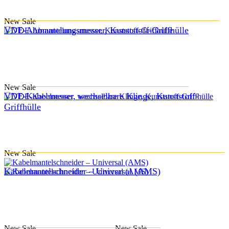
New
Sale
VDE-Abmantelungsmesser, Kunststoff-Griffhülle
New
Sale
VDE-Kabelmesser, wechselbare Klinge, Kunststoff-
Griffhülle
New
Sale
Kabelmantelschneider – Universal (AMS)
New
Sale
New
Sale