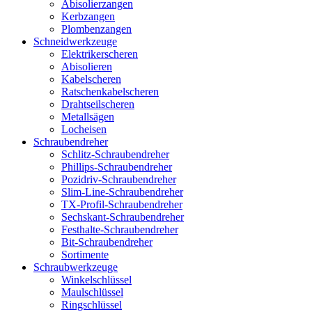
Abisolierzangen
Kerbzangen
Plombenzangen
Schneidwerkzeuge
Elektrikerscheren
Abisolieren
Kabelscheren
Ratschenkabelscheren
Drahtseilscheren
Metallsägen
Locheisen
Schraubendreher
Schlitz-Schraubendreher
Phillips-Schraubendreher
Pozidriv-Schraubendreher
Slim-Line-Schraubendreher
TX-Profil-Schraubendreher
Sechskant-Schraubendreher
Festhalte-Schraubendreher
Bit-Schraubendreher
Sortimente
Schraubwerkzeuge
Winkelschlüssel
Maulschlüssel
Ringschlüssel