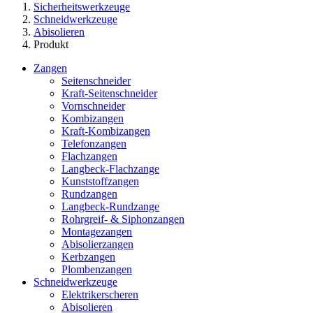
Sicherheitswerkzeuge
Schneidwerkzeuge
Abisolieren
Produkt
Zangen
Seitenschneider
Kraft-Seitenschneider
Vornschneider
Kombizangen
Kraft-Kombizangen
Telefonzangen
Flachzangen
Langbeck-Flachzange
Kunststoffzangen
Rundzangen
Langbeck-Rundzange
Rohrgreif- & Siphonzangen
Montagezangen
Abisolierzangen
Kerbzangen
Plombenzangen
Schneidwerkzeuge
Elektrikerscheren
Abisolieren