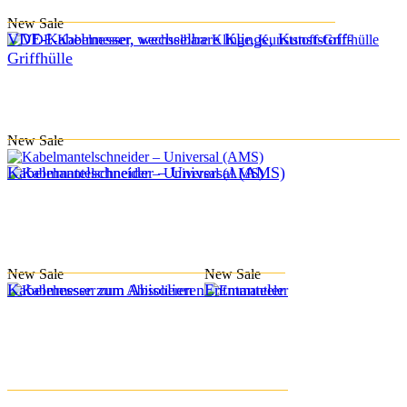
New
Sale
VDE-Kabelmesser, wechselbare Klinge, Kunststoff-
Griffhülle
New
Sale
Kabelmantelschneider – Universal (AMS)
New
Sale
New
Sale
Kabelmesser zum Abisolieren
Entmanteler