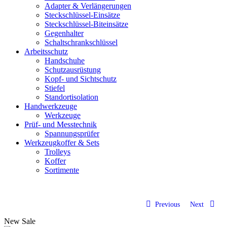
Adapter & Verlängerungen
Steckschlüssel-Einsätze
Steckschlüssel-Biteinsätze
Gegenhalter
Schaltschrankschlüssel
Arbeitsschutz
Handschuhe
Schutzausrüstung
Kopf- und Sichtschutz
Stiefel
Standortisolation
Handwerkzeuge
Werkzeuge
Prüf- und Messtechnik
Spannungsprüfer
Werkzeugkoffer & Sets
Trolleys
Koffer
Sortimente
Previous
Next
New
Sale