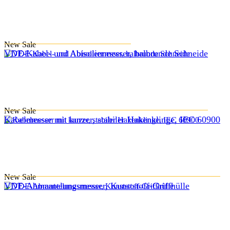
New
Sale
VDE-Kabel- und Abisoliermesser, halbrunde Schneide
New
Sale
Kabelmesser mit kurzer, stabiler Hakenklinge, IEC 60900
New
Sale
VDE-Abmantelungsmesser, Kunststoff-Griffhülle