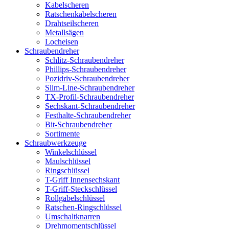
Kabelscheren
Ratschenkabelscheren
Drahtseilscheren
Metallsägen
Locheisen
Schraubendreher
Schlitz-Schraubendreher
Phillips-Schraubendreher
Pozidriv-Schraubendreher
Slim-Line-Schraubendreher
TX-Profil-Schraubendreher
Sechskant-Schraubendreher
Festhalte-Schraubendreher
Bit-Schraubendreher
Sortimente
Schraubwerkzeuge
Winkelschlüssel
Maulschlüssel
Ringschlüssel
T-Griff Innensechskant
T-Griff-Steckschlüssel
Rollgabelschlüssel
Ratschen-Ringschlüssel
Umschaltknarren
Drehmomentschlüssel